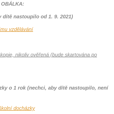
 OBÁLKA:
y dítě nastoupilo od 1. 9. 2021)
nímu vzdělávání
á kopie, nikoliv ověřená (bude skartována po
y o 1 rok (nechci, aby dítě nastoupilo, není
školní docházky