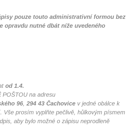
pisy pouze touto administrativní formou bez
 je opravdu nutné dbát níže uvedeného
at
od 1.4.
Ě
POŠTOU na adresu
ského
96
,
294
43
Čachovice
v jedné obálce k
í. Vše prosím vyplňte pečlivě, hůlkovým písmem
dpis, aby bylo možné o zápisu neprodleně