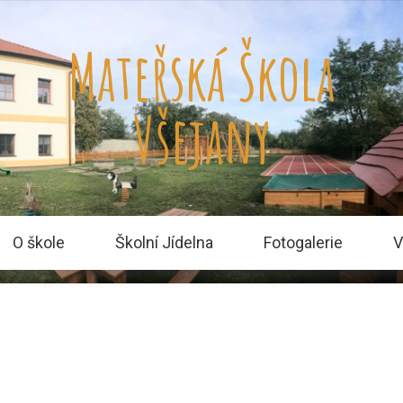
Mateřská Škola
Všejany
O škole
Školní Jídelna
Fotogalerie
V