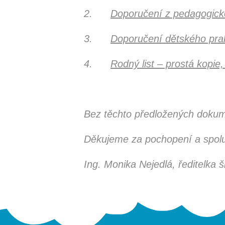
2.
Doporučení z pedagogick
3.
Doporučení dětského prak
4.
Rodný list – prostá kopie
Bez těchto předložených doku
Děkujeme za pochopení a spolu
Ing. Monika Nejedlá, ředitelka š