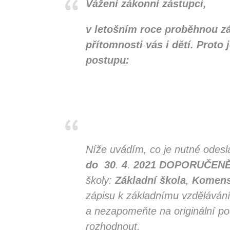
Vážení zákonní zástupci,
v letošním roce proběhnou zá
přítomnosti vás i dětí. Proto
postupu:
Níže uvádím, co je nutné odesl
do
30
.
4
.
2021
DOPORUČEN
školy:
Základní
škola
,
Komen
zápisu k základnímu vzděláván
a nezapomeňte na originální po
rozhodnout.