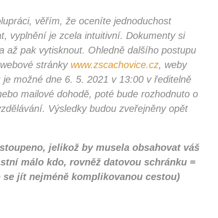
upráci, věřím, že oceníte jednoduchost
vyplnění je zcela intuitivní. Dokumenty si
a až pak vytisknout. Ohledně dalšího postupu
 webové stránky
www.zscachovice.cz
, weby
u je možné dne 6. 5. 2021 v 13:00 v ředitelně
 nebo mailové dohodě, poté bude rozhodnuto o
u vzdělávání. Výsledky budou zveřejněny opět
ustoupeno, jelikož by musela obsahovat váš
lastní málo kdo, rovněž datovou schránku =
 se jít nejméně komplikovanou cestou)