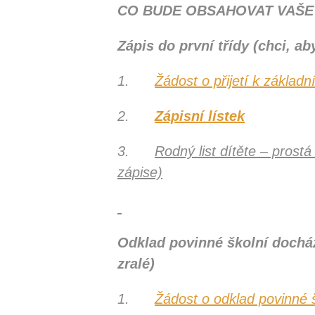
CO BUDE OBSAHOVAT VAŠE
Zápis do první třídy (chci, ab
1.
Žádost o přijetí k základ
2.
Zápisní lístek
3.
Rodný list dítěte – prost
zápise)
Odklad povinné školní docházk
zralé)
1.
Žádost o odklad povinné 