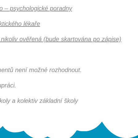
o – psychologické poradny
tického lékaře
, nikoliv ověřená (bude skartována po zápise)
mentů není možné rozhodnout.
práci.
koly a kolektiv základní školy